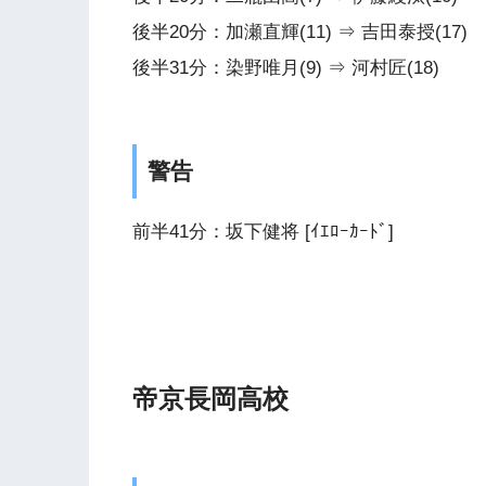
後半20分：加瀬直輝(11) ⇒ 吉田泰授(17)
後半31分：染野唯月(9) ⇒ 河村匠(18)
警告
前半41分：坂下健将 [ｲｴﾛｰｶｰﾄﾞ]
帝京長岡高校