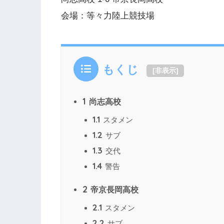
会場：等々力陸上競技場
もくじ
[
非表示
]
1
尚志高校
1.1
スタメン
1.2
サブ
1.3
交代
1.4
警告
2
帝京長岡高校
2.1
スタメン
2.2
サブ