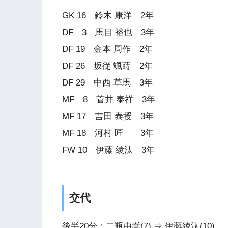
GK 16 鈴木 康洋 2年
DF 3 馬目 裕也 3年
DF 19 金本 周作 2年
DF 26 坂従 颯蒔 2年
DF 29 中西 草馬 3年
MF 8 菅井 泰祥 3年
MF 17 吉田 泰授 3年
MF 18 河村 匠 3年
FW 10 伊藤 綾汰 3年
交代
後半20分：二瓶由嵩(7) ⇒ 伊藤綾汰(10)