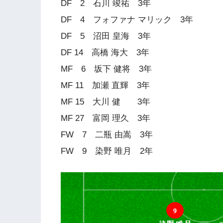
DF 2 石川 竣祐 3年
DF 4 フォファナ マリック 3年
DF 5 沼田 皇海 3年
DF 14 高橋 海大 3年
MF 6 坂下 健将 3年
MF 11 加瀬 直輝 3年
MF 15 大川 健 3年
MF 27 富岡 理久 3年
FW 7 二瓶 由嵩 3年
FW 9 染野 唯月 2年