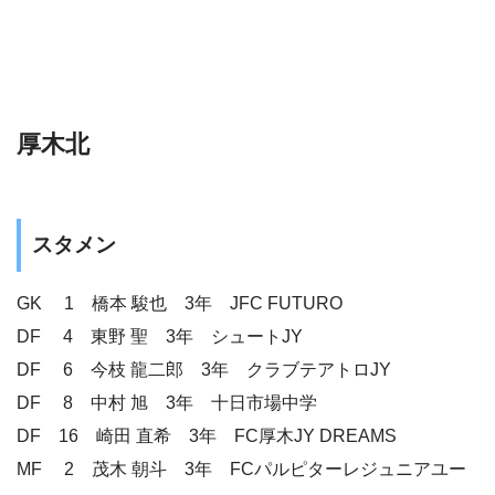
厚木北
スタメン
GK 1 橋本 駿也 3年 JFC FUTURO
DF 4 東野 聖 3年 シュートJY
DF 6 今枝 龍二郎 3年 クラブテアトロJY
DF 8 中村 旭 3年 十日市場中学
DF 16 崎田 直希 3年 FC厚木JY DREAMS
MF 2 茂木 朝斗 3年 FCパルピターレジュニアユー