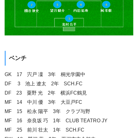
ベンチ
GK 17 宍戸 凜 3年 桐光学園中
DF 3 池上 遼太 2年 SCH.FC
DF 23 粟野 光 2年 横浜FC鶴見
MF 14 中川 優 3年 大豆戸FC
MF 15 松永 陽平 3年 クラブ与野
MF 16 奈良坂 巧 1年 CLUB TEATRO JY
MF 25 前川 壮太 1年 SCH.FC