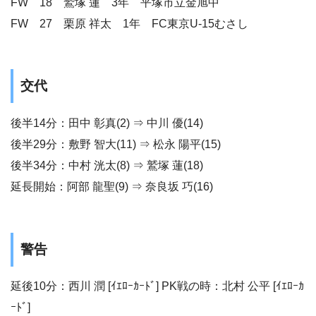
FW 18 鷲塚 蓮 3年 平塚市立金旭中
FW 27 栗原 祥太 1年 FC東京U-15むさし
交代
後半14分：田中 彰真(2) ⇒ 中川 優(14)
後半29分：敷野 智大(11) ⇒ 松永 陽平(15)
後半34分：中村 洸太(8) ⇒ 鷲塚 蓮(18)
延長開始：阿部 龍聖(9) ⇒ 奈良坂 巧(16)
警告
延後10分：西川 潤 [ｲｴﾛｰｶｰﾄﾞ] PK戦の時：北村 公平 [ｲｴﾛｰｶ
ｰﾄﾞ]