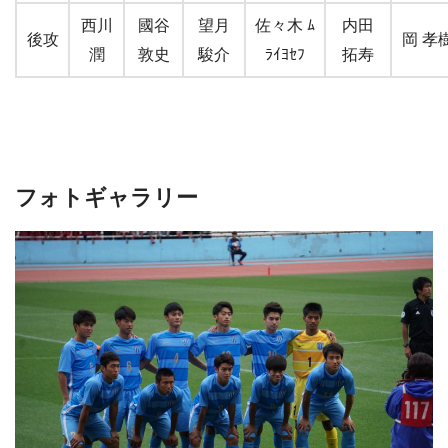
西川
國谷
望月
佐々木 ﾑ
内田
後攻
岡 孝
潤
敦史
駿介
ﾗｲﾖｾﾌ
拓寿
フォトギャラリー