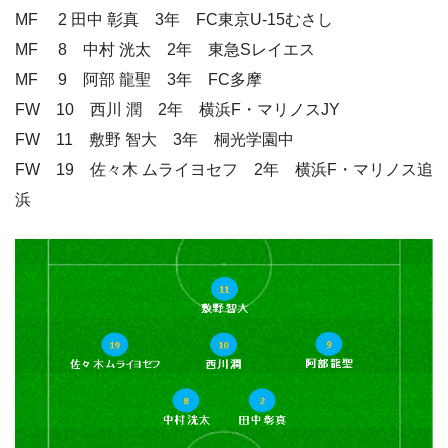
MF 2 田中 彰真 3年 FC東京U-15むさし
MF 8 中村 洸太 2年 東急Sレイエス
MF 9 阿部 龍聖 3年 FC多摩
FW 10 西川 潤 2年 横浜F・マリノスJY
FW 11 敷野 智大 3年 桐光学園中
FW 19 佐々木 ムライヨセフ 2年 横浜F・マリノス追
浜