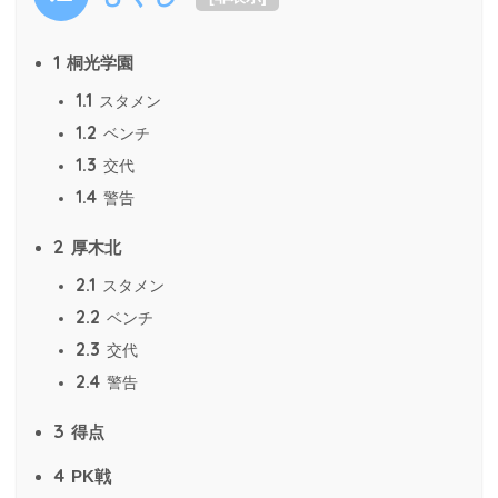
1
桐光学園
1.1
スタメン
1.2
ベンチ
1.3
交代
1.4
警告
2
厚木北
2.1
スタメン
2.2
ベンチ
2.3
交代
2.4
警告
3
得点
4
PK戦