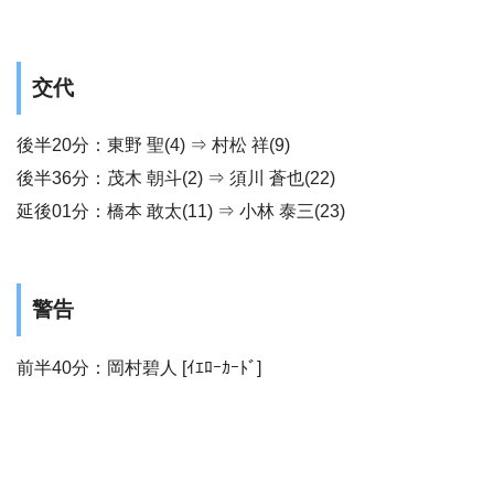
交代
後半20分：東野 聖(4) ⇒ 村松 祥(9)
後半36分：茂木 朝斗(2) ⇒ 須川 蒼也(22)
延後01分：橋本 敢太(11) ⇒ 小林 泰三(23)
警告
前半40分：岡村碧人 [ｲｴﾛｰｶｰﾄﾞ]