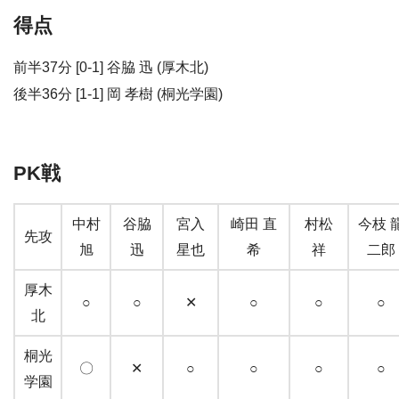
得点
前半37分 [0-1] 谷脇 迅 (厚木北)
後半36分 [1-1] 岡 孝樹 (桐光学園)
PK戦
中村
谷脇
宮入
崎田 直
村松
今枝 
先攻
旭
迅
星也
希
祥
二郎
厚木
○
○
✕
○
○
○
北
桐光
〇
✕
○
○
○
○
学園