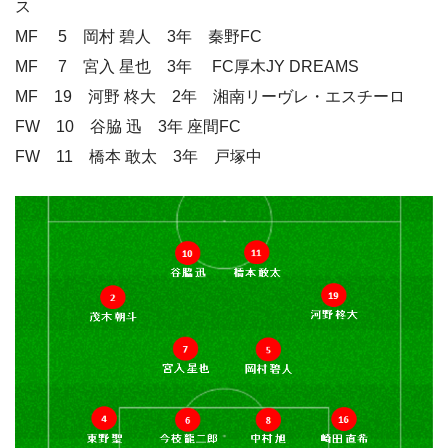
ス
MF 5 岡村 碧人 3年 秦野FC
MF 7 宮入 星也 3年 FC厚木JY DREAMS
MF 19 河野 柊大 2年 湘南リーヴレ・エスチーロ
FW 10 谷脇 迅 3年 座間FC
FW 11 橋本 敢太 3年 戸塚中