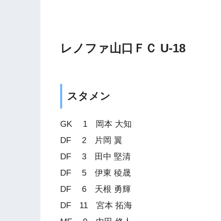
レノファ山口ＦＣ U-18
スタメン
GK 1 岡本 大知
DF 2 片岡 翼
DF 3 田中 堅清
DF 5 伊東 稜晟
DF 6 天根 勇輝
DF 11 宮本 拓海