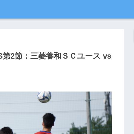
第2節：三菱養和ＳＣユース vs