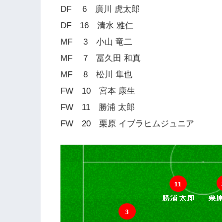
DF 6 廣川 虎太郎
DF 16 清水 雅仁
MF 3 小山 竜二
MF 7 冨久田 和真
MF 8 松川 隼也
FW 10 宮本 康生
FW 11 勝浦 太郎
FW 20 栗原 イブラヒムジュニア