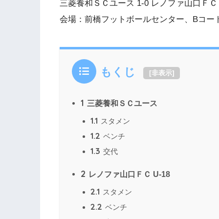
三菱養和ＳＣユース 1-0 レノファ山口ＦＣ U
会場：前橋フットボールセンター、Bコー
もくじ
[
非表示
]
1
三菱養和ＳＣユース
1.1
スタメン
1.2
ベンチ
1.3
交代
2
レノファ山口ＦＣ U-18
2.1
スタメン
2.2
ベンチ