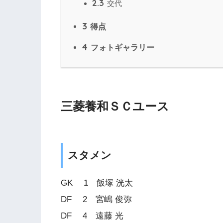
2.3
交代
3
得点
4
フォトギャラリー
三菱養和ＳＣユース
スタメン
GK 1 飯塚 洸太
DF 2 宮嶋 俊弥
DF 4 遠藤 光